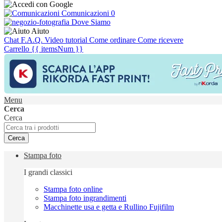
Comunicazioni
0
Dove Siamo
Aiuto
Chat
F.A.Q.
Video tutorial
Come ordinare
Come ricevere
Carrello
{{ itemsNum }}
Menu
Cerca
Cerca
Cerca
Stampa foto
I grandi classici
Stampa foto online
Stampa foto ingrandimenti
Macchinette usa e getta e Rullino Fujifilm